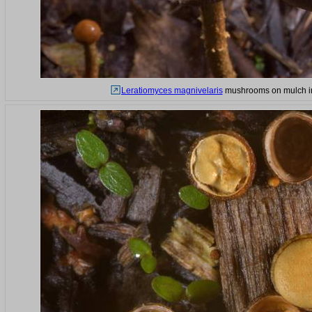
Leratiomyces magnivelaris
mushrooms on mulch in 