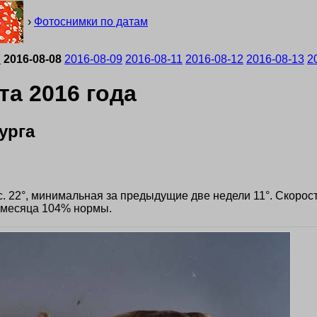
›
Фотоснимки по датам
7
2016-08-08
2016-08-09
2016-08-11
2016-08-12
2016-08-13
2
та 2016 года
урга
акс. 22°, минимальная за предыдущие две недели 11°. Скорост
 месяца 104% нормы.