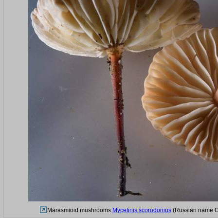
Marasmioid mushrooms
Mycetinis scorodonius
(Russian name Ch