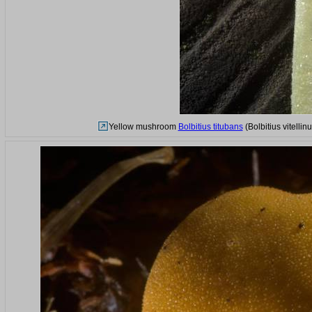
Yellow mushroom
Bolbitius titubans
(Bolbitius vitelli