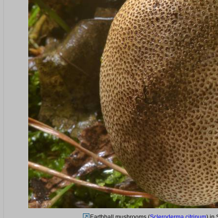
Earthball mushrooms (
Scleroderma citrinum
) in