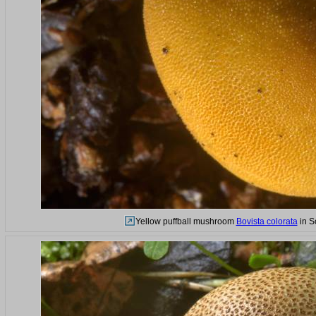
Yellow puffball mushroom
Bovista colorata
in S