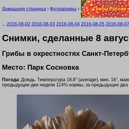
Домашняя страница
›
Фотоархивы
›
Грибы России
...
2016-08-02
2016-08-03
2016-08-04
2016-08-05
2016-08-0
Снимки, сделанные 8 авгус
Грибы в окрестностях Санкт-Петерб
Место: Парк Сосновка
Погода
: Дождь. Температура 18.8° (average), мин. 16°, м
предыдущие две недели 114% нормы, за предыдущие два