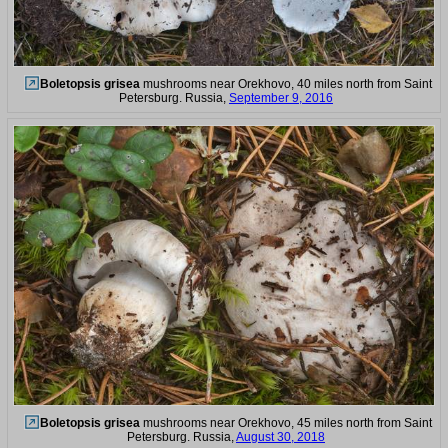
Boletopsis grisea
mushrooms near Orekhovo, 40 miles north from Saint
Petersburg. Russia,
September 9, 2016
Boletopsis grisea
mushrooms near Orekhovo, 45 miles north from Saint
Petersburg. Russia,
August 30, 2018