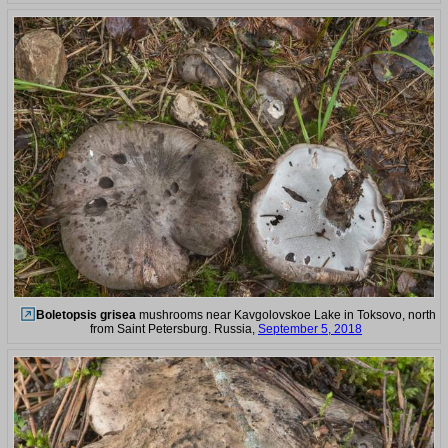
Boletopsis grisea
mushrooms near Kavgolovskoe Lake in Toksovo, north
from Saint Petersburg. Russia,
September 5, 2018