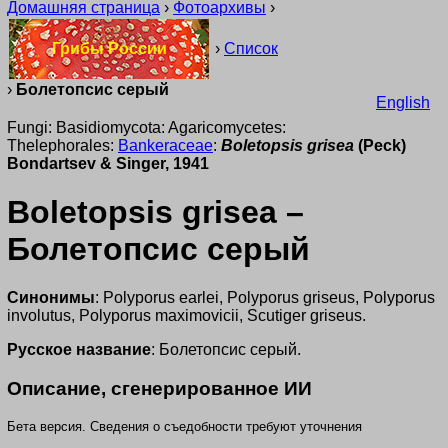
Домашняя страница
›
Фотоархивы
›
Грибы России
›
Список
›
Болетопсис серый
English
Fungi: Basidiomycota: Agaricomycetes:
Thelephorales:
Bankeraceae
:
Boletopsis grisea
(Peck)
Bondartsev & Singer, 1941
Boletopsis grisea –
Болетопсис серый
Синонимы
: Polyporus earlei, Polyporus griseus, Polyporus
involutus, Polyporus maximovicii, Scutiger griseus.
Русское название
: Болетопсис серый.
Описание, сгенерированное ИИ
Бета версия. Сведения о съедобности требуют уточнения