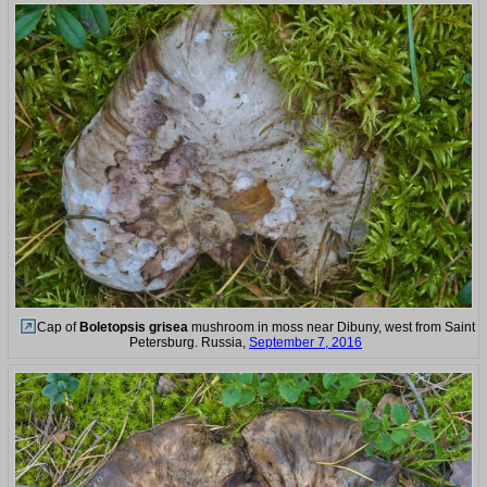
Cap of
Boletopsis grisea
mushroom in moss near Dibuny, west from Saint
Petersburg. Russia,
September 7, 2016