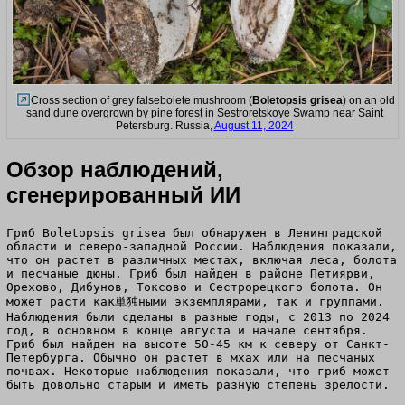
Cross section of grey falsebolete mushroom (
Boletopsis grisea
) on an old
sand dune overgrown by pine forest in Sestroretskoye Swamp near Saint
Petersburg. Russia,
August 11, 2024
Обзор наблюдений,
сгенерированный ИИ
Гриб Boletopsis grisea был обнаружен в Ленинградской
области и северо-западной России. Наблюдения показали,
что он растет в различных местах, включая леса, болота
и песчаные дюны. Гриб был найден в районе Петиярви,
Орехово, Дибунов, Токсово и Сестрорецкого болота. Он
может расти как単独ными экземплярами, так и группами.
Наблюдения были сделаны в разные годы, с 2013 по 2024
год, в основном в конце августа и начале сентября.
Гриб был найден на высоте 50-45 км к северу от Санкт-
Петербурга. Обычно он растет в мхах или на песчаных
почвах. Некоторые наблюдения показали, что гриб может
быть довольно старым и иметь разную степень зрелости.