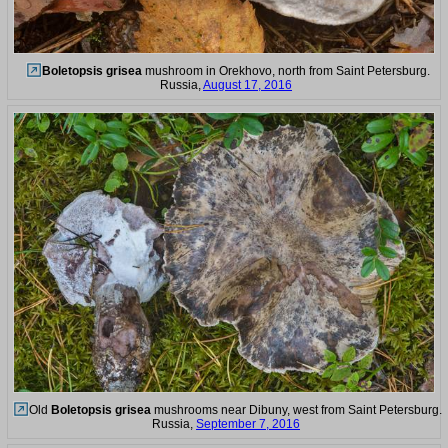
Boletopsis grisea
mushroom in Orekhovo, north from Saint Petersburg.
Russia,
August 17, 2016
Old
Boletopsis grisea
mushrooms near Dibuny, west from Saint Petersburg.
Russia,
September 7, 2016