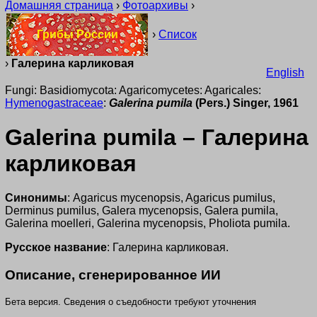
Домашняя страница
›
Фотоархивы
›
Грибы России
›
Список
›
Галерина карликовая
English
Fungi: Basidiomycota: Agaricomycetes: Agaricales:
Hymenogastraceae
:
Galerina pumila
(Pers.) Singer, 1961
Galerina pumila – Галерина
карликовая
Синонимы
: Agaricus mycenopsis, Agaricus pumilus,
Derminus pumilus, Galera mycenopsis, Galera pumila,
Galerina moelleri, Galerina mycenopsis, Pholiota pumila.
Русское название
: Галерина карликовая.
Описание, сгенерированное ИИ
Бета версия. Сведения о съедобности требуют уточнения