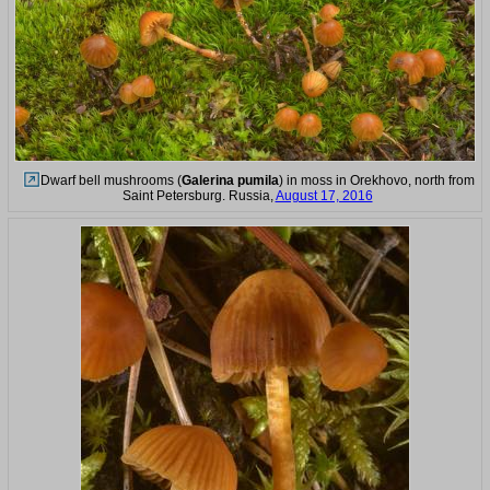
Dwarf bell mushrooms (
Galerina pumila
) in moss in Orekhovo, north from
Saint Petersburg. Russia,
August 17, 2016