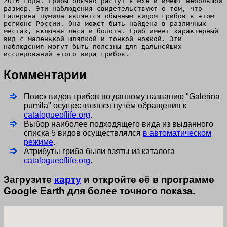
2016 года. Грибы обычно растут в мхе и имеют небольшой
размер. Эти наблюдения свидетельствуют о том, что
Галерина пумила является обычным видом грибов в этом
регионе России. Она может быть найдена в различных
местах, включая леса и болота. Гриб имеет характерный
вид с маленькой шляпкой и тонкой ножкой. Эти
наблюдения могут быть полезны для дальнейших
исследований этого вида грибов.
Комментарии
Поиск видов грибов по данному названию "Galerina
pumila" осуществлялся путём обращения к
catalogueoflife.org
.
Выбор наиболее подходящего вида из выданного
списка 5 видов осуществлялся
в автоматическом
режиме
.
Атрибуты гриба были взяты из каталога
catalogueoflife.org
.
Загрузите
карту
и откройте её в программе
Google Earth для более точного показа.