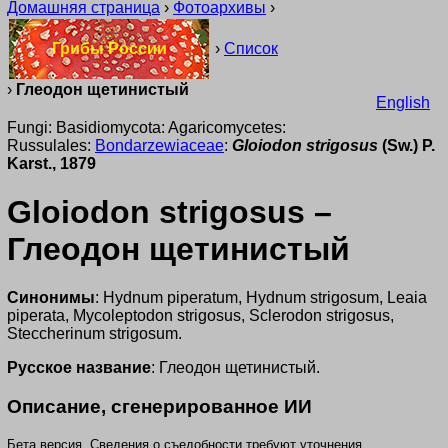
Домашняя страница
›
Фотоархивы
›
Грибы России
›
Список
›
Глеодон щетинистый
English
Fungi: Basidiomycota: Agaricomycetes:
Russulales:
Bondarzewiaceae
:
Gloiodon strigosus
(Sw.) P.
Karst., 1879
Gloiodon strigosus –
Глеодон щетинистый
Синонимы
: Hydnum piperatum, Hydnum strigosum, Leaia
piperata, Mycoleptodon strigosus, Sclerodon strigosus,
Steccherinum strigosum.
Русское название
: Глеодон щетинистый.
Описание, сгенерированное ИИ
Бета версия. Сведения о съедобности требуют уточнения