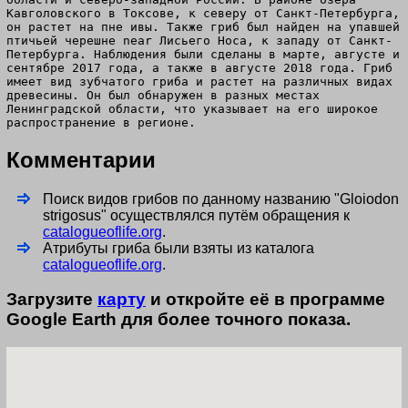
Кавголовского в Токсове, к северу от Санкт-Петербурга,
он растет на пне ивы. Также гриб был найден на упавшей
птичьей черешне near Лисьего Носа, к западу от Санкт-
Петербурга. Наблюдения были сделаны в марте, августе и
сентябре 2017 года, а также в августе 2018 года. Гриб
имеет вид зубчатого гриба и растет на различных видах
древесины. Он был обнаружен в разных местах
Ленинградской области, что указывает на его широкое
распространение в регионе.
Комментарии
Поиск видов грибов по данному названию "Gloiodon
strigosus" осуществлялся путём обращения к
catalogueoflife.org
.
Атрибуты гриба были взяты из каталога
catalogueoflife.org
.
Загрузите
карту
и откройте её в программе
Google Earth для более точного показа.