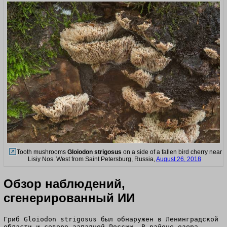
Tooth mushrooms
Gloiodon strigosus
on a side of a fallen bird cherry near
Lisiy Nos. West from Saint Petersburg, Russia,
August 26, 2018
Обзор наблюдений,
сгенерированный ИИ
Гриб Gloiodon strigosus был обнаружен в Ленинградской
области и северо-западной России. В районе озера