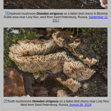
Hydnoid mushroom
Gloiodon strigosus
on a fallen bird cherry in Blizhnie
Dubki area near Lisiy Nos, west from Saint Petersburg. Russia,
September 11,
2017
Tooth mushrooms
Gloiodon strigosus
on a fallen bird cherry near Lisiy Nos.
West from Saint Petersburg, Russia,
August 26, 2018