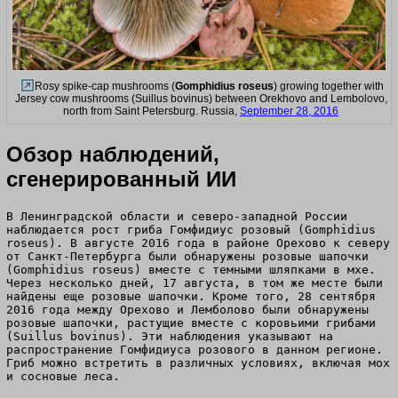
Rosy spike-cap mushrooms (
Gomphidius roseus
) growing together with
Jersey cow mushrooms (Suillus bovinus) between Orekhovo and Lembolovo,
north from Saint Petersburg. Russia,
September 28, 2016
Обзор наблюдений,
сгенерированный ИИ
В Ленинградской области и северо-западной России
наблюдается рост гриба Гомфидиус розовый (Gomphidius
roseus). В августе 2016 года в районе Орехово к северу
от Санкт-Петербурга были обнаружены розовые шапочки
(Gomphidius roseus) вместе с темными шляпками в мхе.
Через несколько дней, 17 августа, в том же месте были
найдены еще розовые шапочки. Кроме того, 28 сентября
2016 года между Орехово и Лемболово были обнаружены
розовые шапочки, растущие вместе с коровьими грибами
(Suillus bovinus). Эти наблюдения указывают на
распространение Гомфидиуса розового в данном регионе.
Гриб можно встретить в различных условиях, включая мох
и сосновые леса.