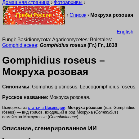
Домашняя страница
›
Фотоархивы
›
Грибы России
›
Список
›
Мокруха розовая
English
Fungi: Basidiomycota: Agaricomycetes: Boletales:
Gomphidiaceae
:
Gomphidius roseus
(Fr.) Fr., 1838
Gomphidius roseus –
Мокруха розовая
Синонимы
: Gomphus glutinosus, Leucogomphidius roseus.
Русское название
: Мокруха розовая.
Выдержка из
статьи в Википедии
:
Мокру́ха ро́зовая
(лат.
Gomphídius
róseus
) — вид грибов, входящий в род Мокруха (
Gomphidius
)
семейства Мокруховые (
Gomphidiaceae
).
Описание, сгенерированное ИИ