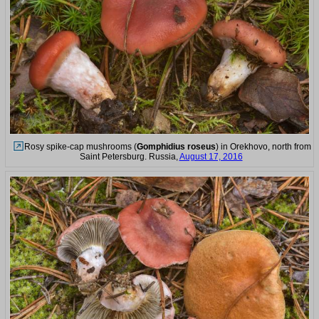
Rosy spike-cap mushrooms (
Gomphidius roseus
) in Orekhovo, north from
Saint Petersburg. Russia,
August 17, 2016