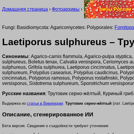
Домашняя страница
›
Фотоархивы
›
Грибы России
Fungi: Basidiomycota: Agaricomycetes: Polyporales:
Fomitop
Laetiporus sulphureus – Т
Синонимы
: Agarico-carnis flammula, Agarico-pulpa styptica,
sulphureus, Boletus tenax, Calvatia versispora, Ceriomyces 
sulphureus, Grifola sulphurea, Laetiporus cincinnatus, Laeti
sulphureum, Polypilus casearius, Polypilus caudicinus, Polypi
cincinnatus, Polyporus ramosus, Polyporus rostafinskii, Polyp
versisporus, Sistotrema sulphureum, Sporotrichum versispor
Русские названия
: Трутовик серно-жёлтый, Куриный гриб
Выдержка из
статьи в Википедии
:
Трутовик серно-жёлтый
(лат.
Laetíp
Описание, сгенерированное ИИ
Бета версия. Сведения о съедобности требуют уточнения