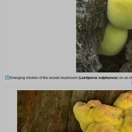
Emerging chicken of the woods mushroom (
Laetiporus sulphureus
) on an o