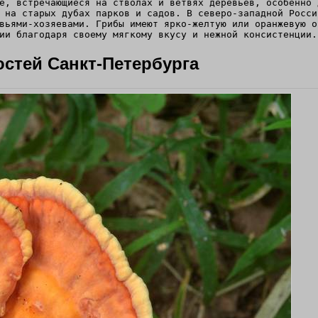
e, встречающиеся на стволах и ветвях деревьев, особенно 
 на старых дубах парков и садов. В северо-западной Росси
вьями-хозяевами. Грибы имеют ярко-желтую или оранжевую о
ии благодаря своему мягкому вкусу и нежной консистенции.
остей Санкт-Петербурга