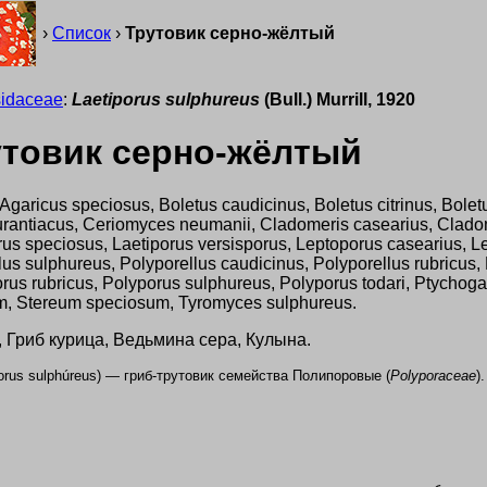
›
Список
›
Трутовик серно-жёлтый
sidaceae
:
Laetiporus sulphureus
(Bull.) Murrill, 1920
рутовик серно-жёлтый
 Agaricus speciosus, Boletus caudicinus, Boletus citrinus, Bole
aurantiacus, Ceriomyces neumanii, Cladomeris casearius, Clad
porus speciosus, Laetiporus versisporus, Leptoporus casearius,
lus sulphureus, Polyporellus caudicinus, Polyporellus rubricus
orus rubricus, Polyporus sulphureus, Polyporus todari, Ptychog
um, Stereum speciosum, Tyromyces sulphureus.
, Гриб курица, Ведьмина сера, Кулына.
orus sulphúreus
) — гриб-трутовик семейства Полипоровые (
Polyporaceae
)