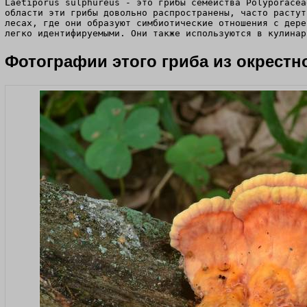
Laetiporus sulphureus - это грибы семейства Polyporacea
области эти грибы довольно распространены, часто растут
лесах, где они образуют симбиотические отношения с дере
легко идентифируемыми. Они также используются в кулинар
Фотографии этого гриба из окрестн