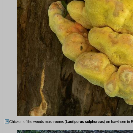
Chicken of the woods mushrooms (
Laetiporus sulphureus
) on hawthorn in 