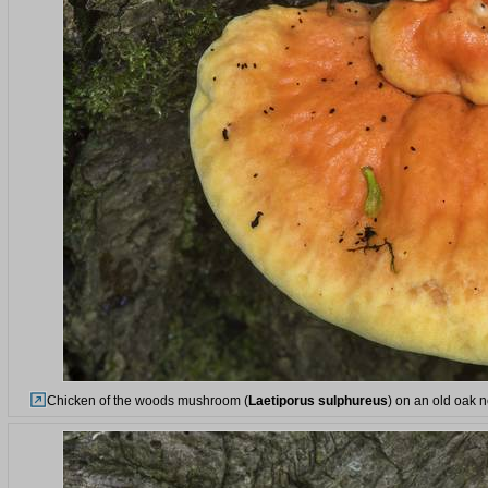
Chicken of the woods mushroom (
Laetiporus sulphureus
) on an old oak n