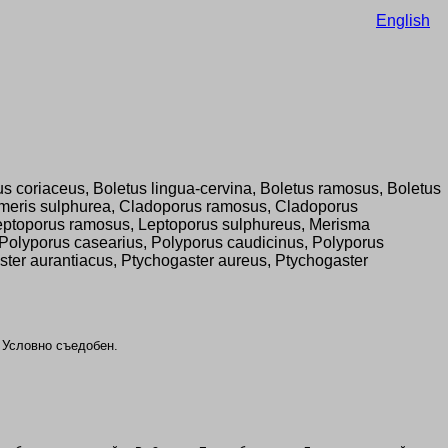
English
tus coriaceus, Boletus lingua-cervina, Boletus ramosus, Boletus
omeris sulphurea, Cladoporus ramosus, Cladoporus
 Leptoporus ramosus, Leptoporus sulphureus, Merisma
, Polyporus casearius, Polyporus caudicinus, Polyporus
aster aurantiacus, Ptychogaster aureus, Ptychogaster
. Условно съедобен.