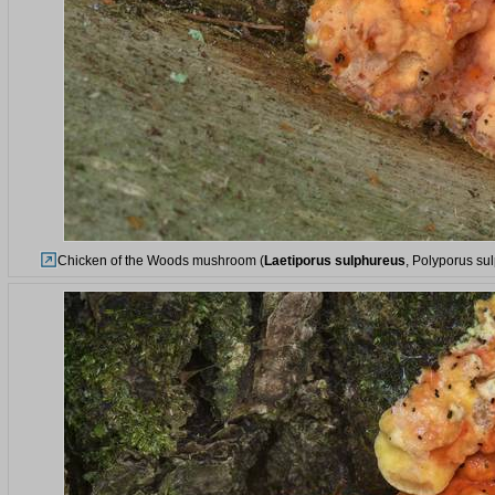
Chicken of the Woods mushroom (
Laetiporus sulphureus
, Polyporus su